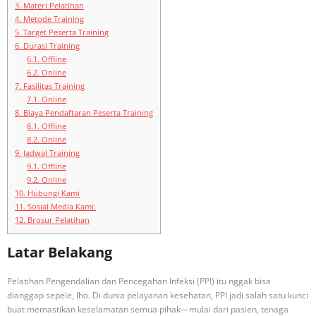
3.
Materi Pelatihan
4.
Metode Training
5.
Target Peserta Training
6.
Durasi Training
6.1.
Offline
6.2.
Online
7.
Fasilitas Training
7.1.
Online
8.
Biaya Pendaftaran Peserta Training
8.1.
Offline
8.2.
Online
9.
Jadwal Training
9.1.
Offline
9.2.
Online
10.
Hubungi Kami
11.
Sosial Media Kami:
12.
Brosur Pelatihan
Latar Belakang
Pelatihan Pengendalian dan Pencegahan Infeksi (PPI) itu nggak bisa
dianggap sepele, lho. Di dunia pelayanan kesehatan, PPI jadi salah satu kunci
buat memastikan keselamatan semua pihak—mulai dari pasien, tenaga