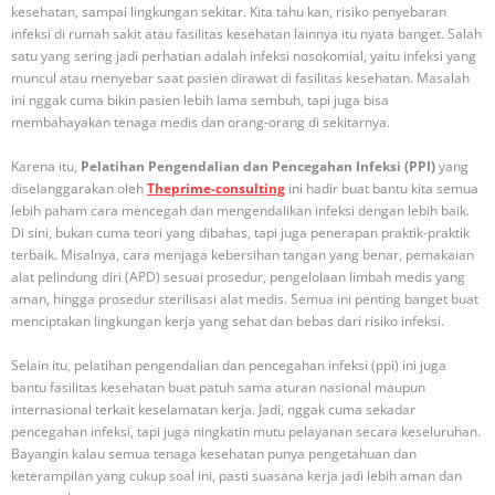
kesehatan, sampai lingkungan sekitar. Kita tahu kan, risiko penyebaran
infeksi di rumah sakit atau fasilitas kesehatan lainnya itu nyata banget. Salah
satu yang sering jadi perhatian adalah infeksi nosokomial, yaitu infeksi yang
muncul atau menyebar saat pasien dirawat di fasilitas kesehatan. Masalah
ini nggak cuma bikin pasien lebih lama sembuh, tapi juga bisa
membahayakan tenaga medis dan orang-orang di sekitarnya.
Karena itu,
Pelatihan Pengendalian dan Pencegahan Infeksi (PPI)
yang
diselanggarakan oleh
Theprime-consulting
ini hadir buat bantu kita semua
lebih paham cara mencegah dan mengendalikan infeksi dengan lebih baik.
Di sini, bukan cuma teori yang dibahas, tapi juga penerapan praktik-praktik
terbaik. Misalnya, cara menjaga kebersihan tangan yang benar, pemakaian
alat pelindung diri (APD) sesuai prosedur, pengelolaan limbah medis yang
aman, hingga prosedur sterilisasi alat medis. Semua ini penting banget buat
menciptakan lingkungan kerja yang sehat dan bebas dari risiko infeksi.
Selain itu, pelatihan pengendalian dan pencegahan infeksi (ppi) ini juga
bantu fasilitas kesehatan buat patuh sama aturan nasional maupun
internasional terkait keselamatan kerja. Jadi, nggak cuma sekadar
pencegahan infeksi, tapi juga ningkatin mutu pelayanan secara keseluruhan.
Bayangin kalau semua tenaga kesehatan punya pengetahuan dan
keterampilan yang cukup soal ini, pasti suasana kerja jadi lebih aman dan