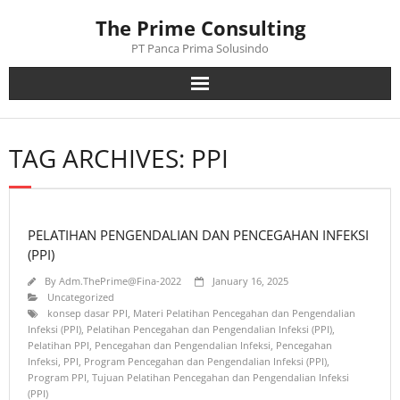
Skip
The Prime Consulting
to
content
PT Panca Prima Solusindo
TAG ARCHIVES: PPI
PELATIHAN PENGENDALIAN DAN PENCEGAHAN INFEKSI
(PPI)
By
Adm.ThePrime@Fina-2022
January 16, 2025
Uncategorized
konsep dasar PPI
,
Materi Pelatihan Pencegahan dan Pengendalian
Infeksi (PPI)
,
Pelatihan Pencegahan dan Pengendalian Infeksi (PPI)
,
Pelatihan PPI
,
Pencegahan dan Pengendalian Infeksi
,
Pencegahan
Infeksi
,
PPI
,
Program Pencegahan dan Pengendalian Infeksi (PPI)
,
Program PPI
,
Tujuan Pelatihan Pencegahan dan Pengendalian Infeksi
(PPI)