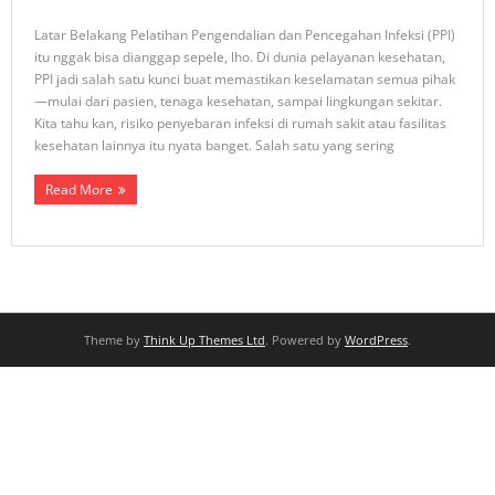
Latar Belakang Pelatihan Pengendalian dan Pencegahan Infeksi (PPI)
itu nggak bisa dianggap sepele, lho. Di dunia pelayanan kesehatan,
PPI jadi salah satu kunci buat memastikan keselamatan semua pihak
—mulai dari pasien, tenaga kesehatan, sampai lingkungan sekitar.
Kita tahu kan, risiko penyebaran infeksi di rumah sakit atau fasilitas
kesehatan lainnya itu nyata banget. Salah satu yang sering
Read More
Theme by
Think Up Themes Ltd
. Powered by
WordPress
.