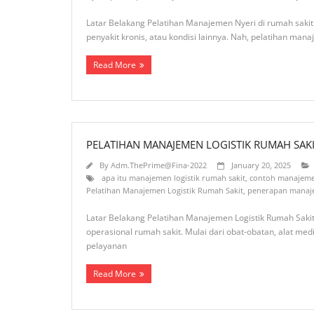
Latar Belakang Pelatihan Manajemen Nyeri di rumah sakit i
penyakit kronis, atau kondisi lainnya. Nah, pelatihan man
Read More
PELATIHAN MANAJEMEN LOGISTIK RUMAH SAK
By
Adm.ThePrime@Fina-2022
January 20, 2025
apa itu manajemen logistik rumah sakit
,
contoh manajemen
Pelatihan Manajemen Logistik Rumah Sakit
,
penerapan manaje
Latar Belakang Pelatihan Manajemen Logistik Rumah Sakit it
operasional rumah sakit. Mulai dari obat-obatan, alat med
pelayanan
Read More