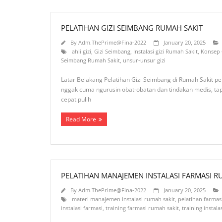
PELATIHAN GIZI SEIMBANG RUMAH SAKIT
By
Adm.ThePrime@Fina-2022
January 20, 2025
ahli gizi
,
Gizi Seimbang
,
Instalasi gizi Rumah Sakit
,
Konsep 
Seimbang Rumah Sakit
,
unsur-unsur gizi
Latar Belakang Pelatihan Gizi Seimbang di Rumah Sakit 
nggak cuma ngurusin obat-obatan dan tindakan medis, tap
cepat pulih
Read More
PELATIHAN MANAJEMEN INSTALASI FARMASI R
By
Adm.ThePrime@Fina-2022
January 20, 2025
materi manajemen instalasi rumah sakit
,
pelatihan farmas
instalasi farmasi
,
training farmasi rumah sakit
,
training instala