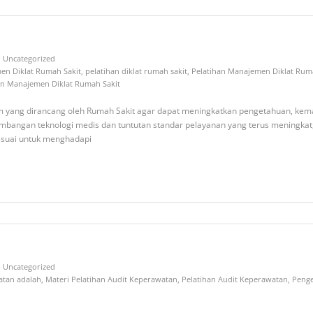
Uncategorized
en Diklat Rumah Sakit
,
pelatihan diklat rumah sakit
,
Pelatihan Manajemen Diklat Rum
an Manajemen Diklat Rumah Sakit
am yang dirancang oleh Rumah Sakit agar dapat meningkatkan pengetahuan, k
mbangan teknologi medis dan tuntutan standar pelayanan yang terus meningkat
esuai untuk menghadapi
Uncategorized
atan adalah
,
Materi Pelatihan Audit Keperawatan
,
Pelatihan Audit Keperawatan
,
Penge