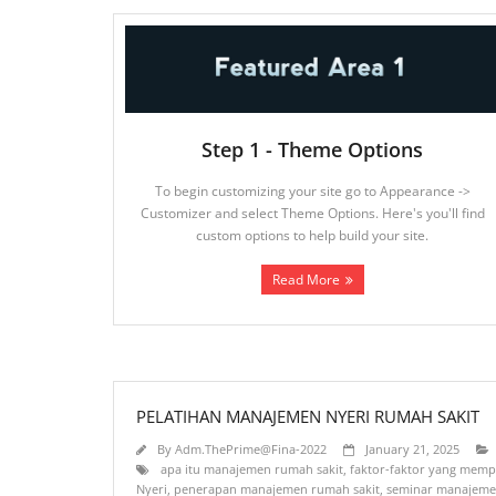
Step 1 - Theme Options
To begin customizing your site go to Appearance ->
Customizer and select Theme Options. Here's you'll find
custom options to help build your site.
Read More
PELATIHAN MANAJEMEN NYERI RUMAH SAKIT
By
Adm.ThePrime@Fina-2022
January 21, 2025
apa itu manajemen rumah sakit
,
faktor-faktor yang memp
Nyeri
,
penerapan manajemen rumah sakit
,
seminar manajeme