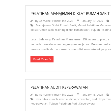
PELATIHAN MANAJEMEN DIKLAT RUMAH SAKIT
By
Adm.ThePrime@Fina-2022
January 19, 2025
Manajemen Diklat Rumah Sakit
,
Materi Pelatihan Manajem
diklat rumah sakit
,
training diklat rumah sakit
,
Tujuan Pelatih
Latar Belakang Pelatihan Manajemen Diklat suatu progr
terhadap keseluruhan lingkungan kerjanya. Dengan perke
tenaga medis dan non-medis memiliki kompetensi yang s
Read More
PELATIHAN AUDIT KEPERAWATAN
By
Adm.ThePrime@Fina-2022
January 16, 2025
akreditasi rumah sakit
,
audit keperawatan
,
audit keperaw
Keperawatan
,
Tujuan Pelatihan Audit Keperawatan