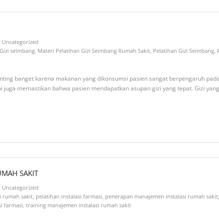
Uncategorized
Gizi seimbang
,
Materi Pelatihan Gizi Seimbang Rumah Sakit
,
Pelatihan Gizi Seimbang
,
penting banget karena makanan yang dikonsumsi pasien sangat berpengaruh pada
i juga memastikan bahwa pasien mendapatkan asupan gizi yang tepat. Gizi yang
UMAH SAKIT
Uncategorized
i rumah sakit
,
pelatihan instalasi farmasi
,
penerapan manajemen instalasi rumah sakit
si farmasi
,
training manajemen instalasi rumah sakit