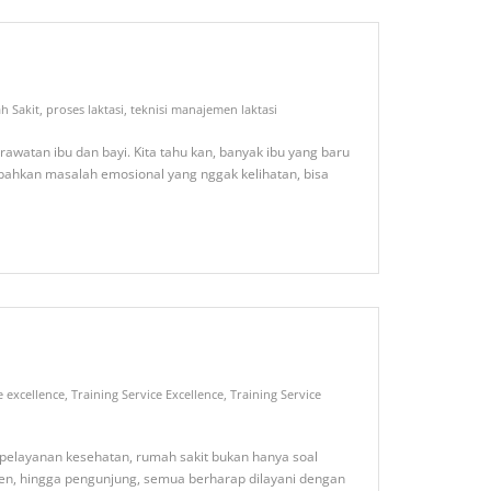
h Sakit
,
proses laktasi
,
teknisi manajemen laktasi
awatan ibu dan bayi. Kita tahu kan, banyak ibu yang baru
 bahkan masalah emosional yang nggak kelihatan, bisa
e excellence
,
Training Service Excellence
,
Training Service
 pelayanan kesehatan, rumah sakit bukan hanya soal
en, hingga pengunjung, semua berharap dilayani dengan