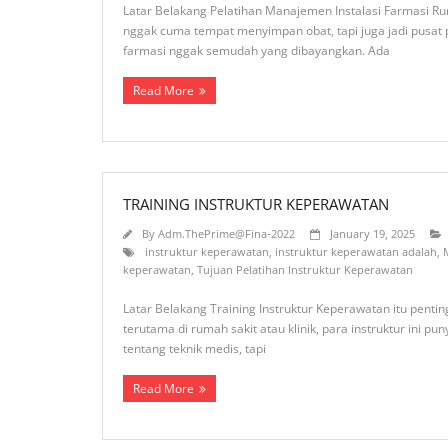
Latar Belakang Pelatihan Manajemen Instalasi Farmasi Rum
nggak cuma tempat menyimpan obat, tapi juga jadi pusat
farmasi nggak semudah yang dibayangkan. Ada
Read More
TRAINING INSTRUKTUR KEPERAWATAN
By
Adm.ThePrime@Fina-2022
January 19, 2025
instruktur keperawatan
,
instruktur keperawatan adalah
,
keperawatan
,
Tujuan Pelatihan Instruktur Keperawatan
Latar Belakang Training Instruktur Keperawatan itu penti
terutama di rumah sakit atau klinik, para instruktur ini
tentang teknik medis, tapi
Read More