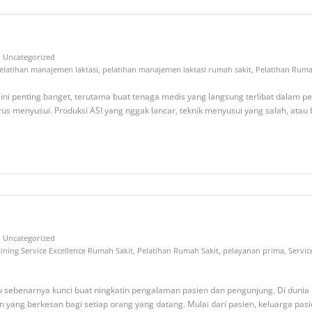
Uncategorized
elatihan manajemen laktasi
,
pelatihan manajemen laktasi rumah sakit
,
Pelatihan Ruma
ni penting banget, terutama buat tenaga medis yang langsung terlibat dalam per
us menyusui. Produksi ASI yang nggak lancar, teknik menyusui yang salah, atau
Uncategorized
aining Service Excellence Rumah Sakit
,
Pelatihan Rumah Sakit
,
pelayanan prima
,
Servic
itu sebenarnya kunci buat ningkatin pengalaman pasien dan pengunjung. Di dunia
ang berkesan bagi setiap orang yang datang. Mulai dari pasien, keluarga pasi