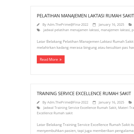
PELATIHAN MANAJEMEN LAKTASI RUMAH SAKIT
By
Adm.ThePrime@Fina-2022
January 16, 2025
jadwal pelatihan menajamen laktasi
,
manajemen laktasi
,
p
Latar Belakang Pelatihan Manajemen Laktasi Rumah Sakit i
melahirkan kadang merasa bingung atau kesulitan pas har
Read More
TRAINING SERVICE EXCELLENCE RUMAH SAKIT
By
Adm.ThePrime@Fina-2022
January 16, 2025
Jadwal Training Service Excellence Rumah Sakit
,
Materi Tr
Excellence Rumah sakit
Latar Belakang Training Service Excellence Rumah Sakit 
menyembuhkan pasien, tapi juga memberikan pengalaman y