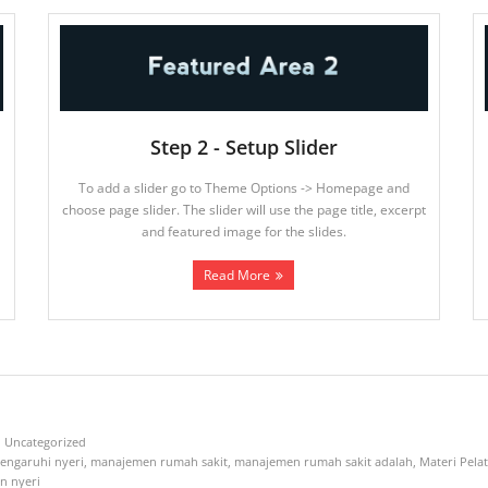
Step 2 - Setup Slider
To add a slider go to Theme Options -> Homepage and
choose page slider. The slider will use the page title, excerpt
and featured image for the slides.
Read More
Uncategorized
engaruhi nyeri
,
manajemen rumah sakit
,
manajemen rumah sakit adalah
,
Materi Pela
n nyeri