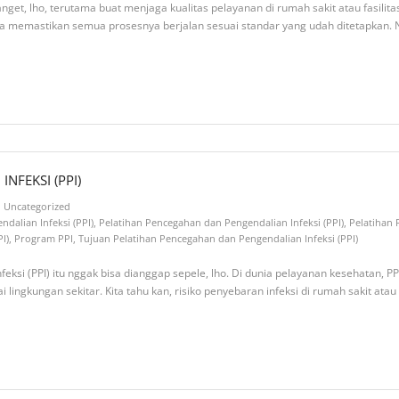
nget, lho, terutama buat menjaga kualitas pelayanan di rumah sakit atau fasilit
ga memastikan semua prosesnya berjalan sesuai standar yang udah ditetapkan. 
NFEKSI (PPI)
Uncategorized
dalian Infeksi (PPI)
,
Pelatihan Pencegahan dan Pengendalian Infeksi (PPI)
,
Pelatihan 
I)
,
Program PPI
,
Tujuan Pelatihan Pencegahan dan Pengendalian Infeksi (PPI)
ksi (PPI) itu nggak bisa dianggap sepele, lho. Di dunia pelayanan kesehatan, P
ngkungan sekitar. Kita tahu kan, risiko penyebaran infeksi di rumah sakit atau f