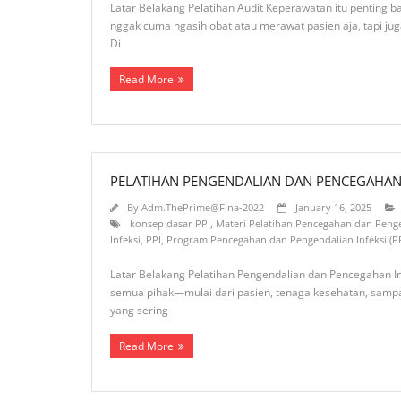
Latar Belakang Pelatihan Audit Keperawatan itu penting ba
nggak cuma ngasih obat atau merawat pasien aja, tapi ju
Di
Read More
PELATIHAN PENGENDALIAN DAN PENCEGAHAN I
By
Adm.ThePrime@Fina-2022
January 16, 2025
konsep dasar PPI
,
Materi Pelatihan Pencegahan dan Pengen
Infeksi
,
PPI
,
Program Pencegahan dan Pengendalian Infeksi (PP
Latar Belakang Pelatihan Pengendalian dan Pencegahan Infe
semua pihak—mulai dari pasien, tenaga kesehatan, sampai li
yang sering
Read More