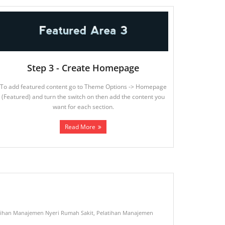
Step 3 - Create Homepage
To add featured content go to Theme Options -> Homepage
(Featured) and turn the switch on then add the content you
want for each section.
Read More
tihan Manajemen Nyeri Rumah Sakit
,
Pelatihan Manajemen