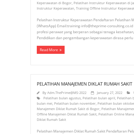
Keperawatan di Bogor
,
Pelatihan Instruktur Keperawatan di J
Instruktur Keperawatan
,
Training Offline Instruktur Keperawa
Pelatihan Instruktur Keperawatan Pendaftaran Pelatihan 
(WhatsApp) Email:training-info@theprime-consulting.co.i
profesi perawat yang berperan sebagai tenaga kesehatan,
Pendidikan dan pengembangan keperawatan dirasa perlu
Read More
PELATIHAN MANAJEMEN DIKLAT RUMAH SAKIT
By
Adm.ThePrime@MS-2022
January 27, 2022
Pelatihan bulan agustus
,
Pelatihan bulan april
,
Pelatihan
bulan mei
,
Pelatihan bulan november
,
Pelatihan bulan oktobe
Manajemen Diklat Rumah Sakit di Bogor
,
Pelatihan Manajemen
Offline Manajemen Diklat Rumah Sakit
,
Pelatihan Online Mana
Diklat Rumah Sakit
Pelatihan Manajemen Diklat Rumah Sakit Pendaftaran 