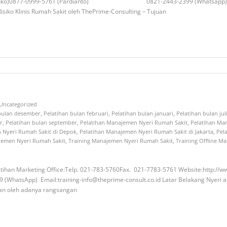
 (Setyoko)0877-0999-5761 (Pardianto) 0821-2443-2399 (Whatsapp) Email:
iko Klinis Rumah Sakit oleh ThePrime-Consulting – Tujuan
Uncategorized
 bulan desember
,
Pelatihan bulan februari
,
Pelatihan bulan januari
,
Pelatihan bulan jul
r
,
Pelatihan bulan september
,
Pelatihan Manajemen Nyeri Rumah Sakit
,
Pelatihan Ma
 Nyeri Rumah Sakit di Depok
,
Pelatihan Manajemen Nyeri Rumah Sakit di Jakarta
,
Pel
jemen Nyeri Rumah Sakit
,
Training Manajemen Nyeri Rumah Sakit
,
Training Offline M
ihan Marketing Office:Telp. 021-783-5760Fax. 021-7783-5761 Website:http://ww
ail:training-info@theprime-consult.co.id Latar Belakang Nyeri adalah
kan oleh adanya rangsangan