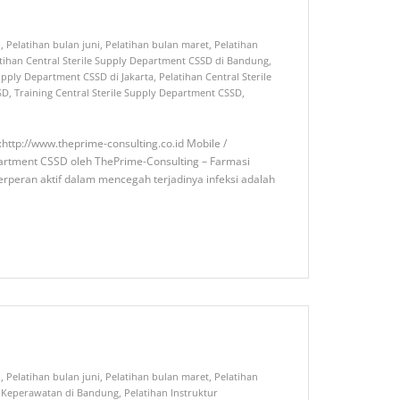
i
,
Pelatihan bulan juni
,
Pelatihan bulan maret
,
Pelatihan
tihan Central Sterile Supply Department CSSD di Bandung
,
Supply Department CSSD di Jakarta
,
Pelatihan Central Sterile
SD
,
Training Central Sterile Supply Department CSSD
,
ttp://www.theprime-consulting.co.id Mobile /
partment CSSD oleh ThePrime-Consulting – Farmasi
erperan aktif dalam mencegah terjadinya infeksi adalah
i
,
Pelatihan bulan juni
,
Pelatihan bulan maret
,
Pelatihan
r Keperawatan di Bandung
,
Pelatihan Instruktur