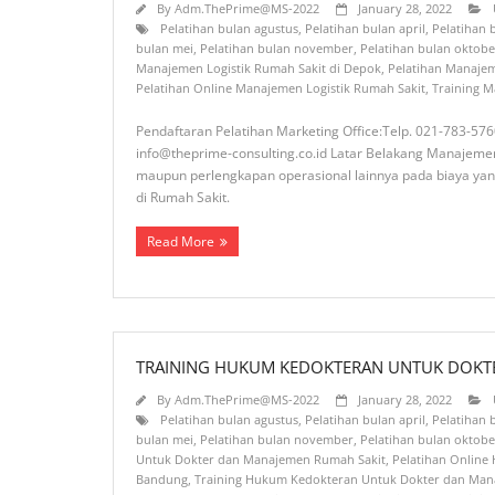
By
Adm.ThePrime@MS-2022
January 28, 2022
Pelatihan bulan agustus
,
Pelatihan bulan april
,
Pelatihan
bulan mei
,
Pelatihan bulan november
,
Pelatihan bulan oktobe
Manajemen Logistik Rumah Sakit di Depok
,
Pelatihan Manajem
Pelatihan Online Manajemen Logistik Rumah Sakit
,
Training M
Pendaftaran Pelatihan Marketing Office:Telp. 021-783-57
info@theprime-consulting.co.id Latar Belakang Manajeme
maupun perlengkapan operasional lainnya pada biaya yan
di Rumah Sakit.
Read More
TRAINING HUKUM KEDOKTERAN UNTUK DOKT
By
Adm.ThePrime@MS-2022
January 28, 2022
Pelatihan bulan agustus
,
Pelatihan bulan april
,
Pelatihan
bulan mei
,
Pelatihan bulan november
,
Pelatihan bulan oktobe
Untuk Dokter dan Manajemen Rumah Sakit
,
Pelatihan Onlin
Bandung
,
Training Hukum Kedokteran Untuk Dokter dan Man