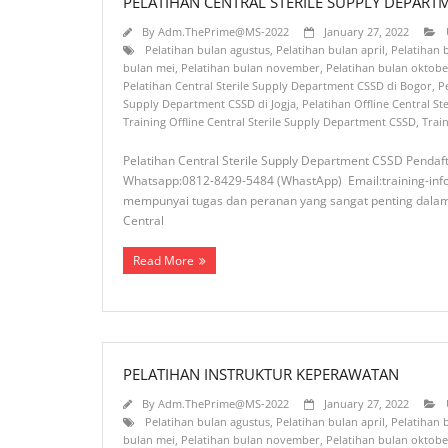
PELATIHAN CENTRAL STERILE SUPPLY DEPART
By
Adm.ThePrime@MS-2022
January 27, 2022
Pelatihan bulan agustus
,
Pelatihan bulan april
,
Pelatihan
bulan mei
,
Pelatihan bulan november
,
Pelatihan bulan oktobe
Pelatihan Central Sterile Supply Department CSSD di Bogor
,
P
Supply Department CSSD di Jogja
,
Pelatihan Offline Central S
Training Offline Central Sterile Supply Department CSSD
,
Trai
Pelatihan Central Sterile Supply Department CSSD Pendaft
Whatsapp:0812-8429-5484 (WhastApp) Email:training-info@
mempunyai tugas dan peranan yang sangat penting dalam up
Central
Read More
PELATIHAN INSTRUKTUR KEPERAWATAN
By
Adm.ThePrime@MS-2022
January 27, 2022
Pelatihan bulan agustus
,
Pelatihan bulan april
,
Pelatihan
bulan mei
,
Pelatihan bulan november
,
Pelatihan bulan oktobe