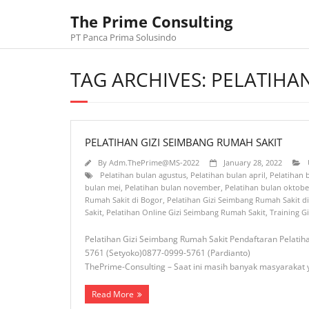
Skip
The Prime Consulting
to
content
PT Panca Prima Solusindo
TAG ARCHIVES: PELATIH
PELATIHAN GIZI SEIMBANG RUMAH SAKIT
By
Adm.ThePrime@MS-2022
January 28, 2022
Pelatihan bulan agustus
,
Pelatihan bulan april
,
Pelatihan
bulan mei
,
Pelatihan bulan november
,
Pelatihan bulan oktobe
Rumah Sakit di Bogor
,
Pelatihan Gizi Seimbang Rumah Sakit d
Sakit
,
Pelatihan Online Gizi Seimbang Rumah Sakit
,
Training G
Pelatihan Gizi Seimbang Rumah Sakit Pendaftaran Pelatih
5761 (Setyoko)0877-0999-5761 (Pardianto) 0812-842
ThePrime-Consulting – Saat ini masih banyak masyarakat
Read More