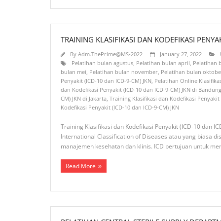
TRAINING KLASIFIKASI DAN KODEFIKASI PENYAK
By
Adm.ThePrime@MS-2022
January 27, 2022
Pelatihan bulan agustus
,
Pelatihan bulan april
,
Pelatihan
bulan mei
,
Pelatihan bulan november
,
Pelatihan bulan oktobe
Penyakit (ICD-10 dan ICD-9-CM) JKN
,
Pelatihan Online Klasifik
dan Kodefikasi Penyakit (ICD-10 dan ICD-9-CM) JKN di Bandun
CM) JKN di Jakarta
,
Training Klasifikasi dan Kodefikasi Penyakit
Kodefikasi Penyakit (ICD-10 dan ICD-9-CM) JKN
Training Klasifikasi dan Kodefikasi Penyakit (ICD-10 dan 
International Classification of Diseases atau yang biasa 
manajemen kesehatan dan klinis. ICD bertujuan untuk m
Read More