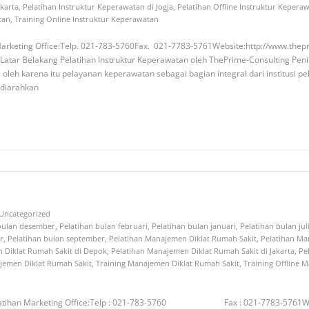
akarta
,
Pelatihan Instruktur Keperawatan di Jogja
,
Pelatihan Offline Instruktur Kepera
tan
,
Training Online Instruktur Keperawatan
Marketing Office:Telp. 021-783-5760Fax. 021-7783-5761Website:http://www.thep
d Latar Belakang Pelatihan Instruktur Keperawatan oleh ThePrime-Consulting Pe
 oleh karena itu pelayanan keperawatan sebagai bagian integral dari institusi
 diarahkan
Uncategorized
 bulan desember
,
Pelatihan bulan februari
,
Pelatihan bulan januari
,
Pelatihan bulan jul
r
,
Pelatihan bulan september
,
Pelatihan Manajemen Diklat Rumah Sakit
,
Pelatihan Ma
 Diklat Rumah Sakit di Depok
,
Pelatihan Manajemen Diklat Rumah Sakit di Jakarta
,
Pe
jemen Diklat Rumah Sakit
,
Training Manajemen Diklat Rumah Sakit
,
Training Offline 
Pelatihan Marketing Office:Telp : 021-783-5760 Fax : 021-7783-5761Websit