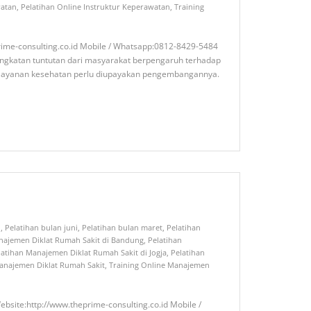
watan
,
Pelatihan Online Instruktur Keperawatan
,
Training
rime-consulting.co.id Mobile / Whatsapp:0812-8429-5484
ningkatan tuntutan dari masyarakat berpengaruh terhadap
 pelayanan kesehatan perlu diupayakan pengembangannya.
i
,
Pelatihan bulan juni
,
Pelatihan bulan maret
,
Pelatihan
najemen Diklat Rumah Sakit di Bandung
,
Pelatihan
latihan Manajemen Diklat Rumah Sakit di Jogja
,
Pelatihan
Manajemen Diklat Rumah Sakit
,
Training Online Manajemen
e:http://www.theprime-consulting.co.id Mobile /