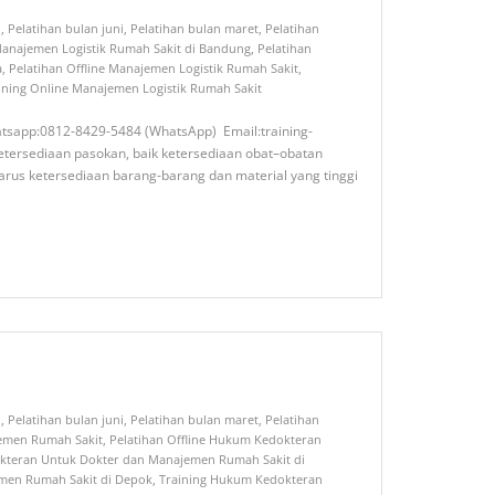
i
,
Pelatihan bulan juni
,
Pelatihan bulan maret
,
Pelatihan
Manajemen Logistik Rumah Sakit di Bandung
,
Pelatihan
a
,
Pelatihan Offline Manajemen Logistik Rumah Sakit
,
ining Online Manajemen Logistik Rumah Sakit
hatsapp:0812-8429-5484 (WhatsApp) Email:training-
etersediaan pasokan, baik ketersediaan obat–obatan
rus ketersediaan barang-barang dan material yang tinggi
i
,
Pelatihan bulan juni
,
Pelatihan bulan maret
,
Pelatihan
emen Rumah Sakit
,
Pelatihan Offline Hukum Kedokteran
kteran Untuk Dokter dan Manajemen Rumah Sakit di
men Rumah Sakit di Depok
,
Training Hukum Kedokteran