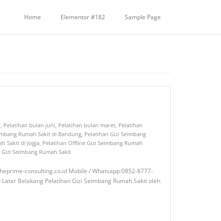
Home
Elementor #182
Sample Page
i
,
Pelatihan bulan juni
,
Pelatihan bulan maret
,
Pelatihan
eimbang Rumah Sakit di Bandung
,
Pelatihan Gizi Seimbang
h Sakit di Jogja
,
Pelatihan Offline Gizi Seimbang Rumah
e Gizi Seimbang Rumah Sakit
heprime-consulting.co.id Mobile / Whatsapp:0852-8777-
 Belakang Pelatihan Gizi Seimbang Rumah Sakit oleh