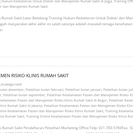
g Hukum Kedokteran Untuk Dokter dan Manajemen Rumah Sakit di Jogja
,
Training Of
er dan Manajemen Rumah Sakit
Rumah Sakit Latar Belakang Training Hukum Kedokteran Untuk Dokter dan Man
ngah masyarakat akhir-akhir ini salah satunya adalah masalah tenaga kesehata
in
MEN RISIKO KLINIS RUMAH SAKIT
Uncategorized
 bulan desember
,
Pelatihan bulan februari
,
Pelatihan bulan januari
,
Pelatihan bulan jul
r
,
Pelatihan bulan september
,
Pelatihan Keselamatan Pasien dan Manajemen Risiko Kl
eselamatan Pasien dan Manajemen Risiko Klinis Rumah Sakit di Bogor
,
Pelatihan Kese
inis Rumah Sakit di Jakarta
,
Pelatihan Keselamatan Pasien dan Manajemen Risiko Klini
nline Keselamatan Pasien dan Manajemen Risiko Klinis Rumah Sakit
,
Training Keselama
inis Rumah Sakit
,
Training Online Keselamatan Pasien dan Manajemen Risiko Klinis Ru
s Rumah Sakit Pendaftaran Pelatihan Marketing Office:Telp. 021-783-5760Fax. 