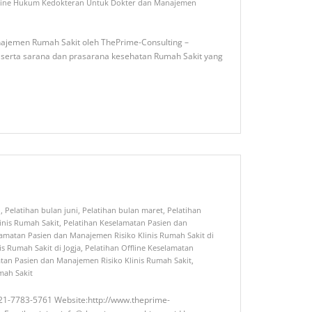
fline Hukum Kedokteran Untuk Dokter dan Manajemen
ajemen Rumah Sakit oleh ThePrime-Consulting –
n serta sarana dan prasarana kesehatan Rumah Sakit yang
i
,
Pelatihan bulan juni
,
Pelatihan bulan maret
,
Pelatihan
inis Rumah Sakit
,
Pelatihan Keselamatan Pasien dan
lamatan Pasien dan Manajemen Risiko Klinis Rumah Sakit di
s Rumah Sakit di Jogja
,
Pelatihan Offline Keselamatan
tan Pasien dan Manajemen Risiko Klinis Rumah Sakit
,
mah Sakit
021-7783-5761 Website:http://www.theprime-