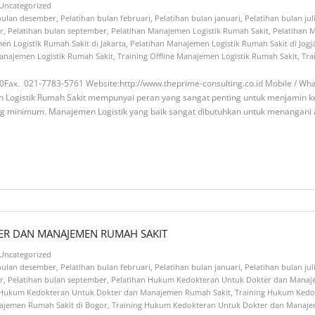
Uncategorized
 bulan desember
,
Pelatihan bulan februari
,
Pelatihan bulan januari
,
Pelatihan bulan jul
r
,
Pelatihan bulan september
,
Pelatihan Manajemen Logistik Rumah Sakit
,
Pelatihan 
en Logistik Rumah Sakit di Jakarta
,
Pelatihan Manajemen Logistik Rumah Sakit di Jogj
anajemen Logistik Rumah Sakit
,
Training Offline Manajemen Logistik Rumah Sakit
,
Tra
60Fax. 021-7783-5761 Website:http://www.theprime-consulting.co.id Mobile / W
n Logistik Rumah Sakit mempunyai peran yang sangat penting untuk menjamin k
g minimum. Manajemen Logistik yang baik sangat dibutuhkan untuk menangani a
ER DAN MANAJEMEN RUMAH SAKIT
Uncategorized
 bulan desember
,
Pelatihan bulan februari
,
Pelatihan bulan januari
,
Pelatihan bulan jul
r
,
Pelatihan bulan september
,
Pelatihan Hukum Kedokteran Untuk Dokter dan Manaj
e Hukum Kedokteran Untuk Dokter dan Manajemen Rumah Sakit
,
Training Hukum Kedo
ajemen Rumah Sakit di Bogor
,
Training Hukum Kedokteran Untuk Dokter dan Manaje