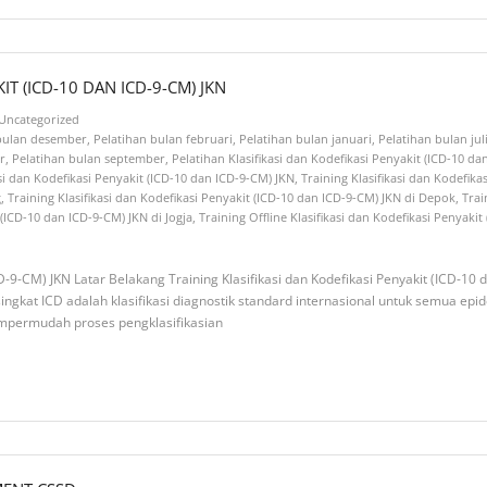
IT (ICD-10 DAN ICD-9-CM) JKN
Uncategorized
 bulan desember
,
Pelatihan bulan februari
,
Pelatihan bulan januari
,
Pelatihan bulan jul
r
,
Pelatihan bulan september
,
Pelatihan Klasifikasi dan Kodefikasi Penyakit (ICD-10 d
asi dan Kodefikasi Penyakit (ICD-10 dan ICD-9-CM) JKN
,
Training Klasifikasi dan Kodefika
g
,
Training Klasifikasi dan Kodefikasi Penyakit (ICD-10 dan ICD-9-CM) JKN di Depok
,
Trai
 (ICD-10 dan ICD-9-CM) JKN di Jogja
,
Training Offline Klasifikasi dan Kodefikasi Penyaki
ICD-9-CM) JKN Latar Belakang Training Klasifikasi dan Kodefikasi Penyakit (ICD-1
disingkat ICD adalah klasifikasi diagnostik standard internasional untuk semua
empermudah proses pengklasifikasian