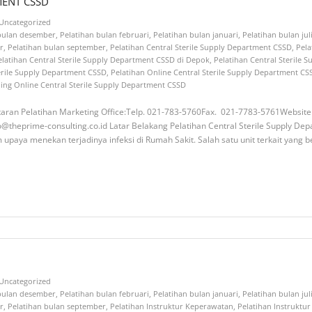
MENT CSSD
Uncategorized
 bulan desember
,
Pelatihan bulan februari
,
Pelatihan bulan januari
,
Pelatihan bulan jul
r
,
Pelatihan bulan september
,
Pelatihan Central Sterile Supply Department CSSD
,
Pela
elatihan Central Sterile Supply Department CSSD di Depok
,
Pelatihan Central Sterile 
terile Supply Department CSSD
,
Pelatihan Online Central Sterile Supply Department CS
ning Online Central Sterile Supply Department CSSD
aran Pelatihan Marketing Office:Telp. 021-783-5760Fax. 021-7783-5761Website:h
theprime-consulting.co.id Latar Belakang Pelatihan Central Sterile Supply De
aya menekan terjadinya infeksi di Rumah Sakit. Salah satu unit terkait yang b
Uncategorized
 bulan desember
,
Pelatihan bulan februari
,
Pelatihan bulan januari
,
Pelatihan bulan jul
r
,
Pelatihan bulan september
,
Pelatihan Instruktur Keperawatan
,
Pelatihan Instruktu