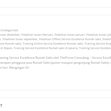
Uncategorized
 bulan desember
,
Pelatihan bulan februari
,
Pelatihan bulan januari
,
Pelatihan bulan jul
r
,
Pelatihan bulan september
,
Pelatihan Offline Service Excellence Rumah sakit
,
Pelati
lence Rumah sakit
,
Training Online Service Excellence Rumah sakit
,
Training Service Ex
t di Depok
,
Training Service Excellence Rumah sakit di Jakarta
,
Training Service Excellen
raining Service Excellence Rumah Sakit oleh ThePrime-Consulting – Service Exc
/harapan pengguna jasa Rumah Sakit (pasien maupun pengunjung Rumah Sakit),
n hari. Mengingat UU
IT