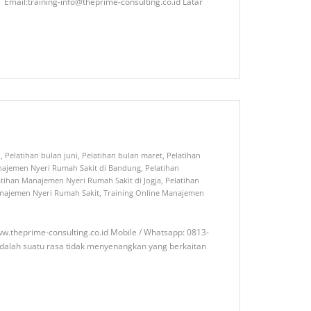
training-info@theprime-consulting.co.id Latar
i
,
Pelatihan bulan juni
,
Pelatihan bulan maret
,
Pelatihan
najemen Nyeri Rumah Sakit di Bandung
,
Pelatihan
atihan Manajemen Nyeri Rumah Sakit di Jogja
,
Pelatihan
anajemen Nyeri Rumah Sakit
,
Training Online Manajemen
w.theprime-consulting.co.id Mobile / Whatsapp: 0813-
 suatu rasa tidak menyenangkan yang berkaitan