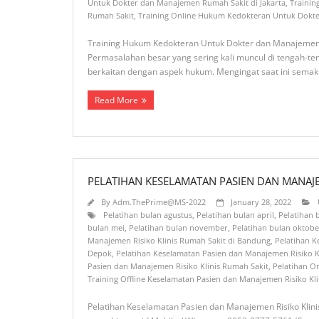
Untuk Dokter dan Manajemen Rumah Sakit di Jakarta
,
Trainin
Rumah Sakit
,
Training Online Hukum Kedokteran Untuk Dokt
Training Hukum Kedokteran Untuk Dokter dan Manajemen 
Permasalahan besar yang sering kali muncul di tengah-te
berkaitan dengan aspek hukum. Mengingat saat ini semak
Read More
PELATIHAN KESELAMATAN PASIEN DAN MANAJE
By
Adm.ThePrime@MS-2022
January 28, 2022
Pelatihan bulan agustus
,
Pelatihan bulan april
,
Pelatihan
bulan mei
,
Pelatihan bulan november
,
Pelatihan bulan oktobe
Manajemen Risiko Klinis Rumah Sakit di Bandung
,
Pelatihan K
Depok
,
Pelatihan Keselamatan Pasien dan Manajemen Risiko Kl
Pasien dan Manajemen Risiko Klinis Rumah Sakit
,
Pelatihan O
Training Offline Keselamatan Pasien dan Manajemen Risiko Kl
Pelatihan Keselamatan Pasien dan Manajemen Risiko Klini