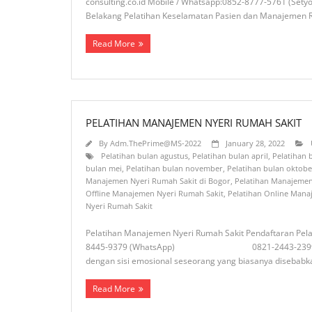
consulting.co.id Mobile / Whatsapp:0852-8777-5761
Belakang Pelatihan Keselamatan Pasien dan Manajemen Ris
Read More
PELATIHAN MANAJEMEN NYERI RUMAH SAKIT
By
Adm.ThePrime@MS-2022
January 28, 2022
Pelatihan bulan agustus
,
Pelatihan bulan april
,
Pelatihan
bulan mei
,
Pelatihan bulan november
,
Pelatihan bulan oktobe
Manajemen Nyeri Rumah Sakit di Bogor
,
Pelatihan Manajemen
Offline Manajemen Nyeri Rumah Sakit
,
Pelatihan Online Mana
Nyeri Rumah Sakit
Pelatihan Manajemen Nyeri Rumah Sakit Pendaftaran Pelat
8445-9379 (WhatsApp) 0821-2443-2399 (WhatsApp) Em
dengan sisi emosional seseorang yang biasanya disebab
Read More