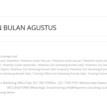
AN BULAN AGUSTUS
Uncategorized
 bulan desember
,
Pelatihan bulan februari
,
Pelatihan bulan januari
,
Pelatihan bulan jul
r
,
Pelatihan bulan september
,
Pelatihan Gizi Seimbang Rumah Sakit
,
Pelatihan Gizi S
i Depok
,
Pelatihan Gizi Seimbang Rumah Sakit di Jakarta
,
Pelatihan Gizi Seimbang Ruma
izi Seimbang Rumah Sakit
,
Training Offline Gizi Seimbang Rumah Sakit
,
Training Onlin
an Marketing Office:Telp. 021-783-5760Fax. 021-7783-5761 Website:http://www.t
9-5484 (WhatsApp) Email:training-info@theprime-consulting.co.id Latar
 yang belum