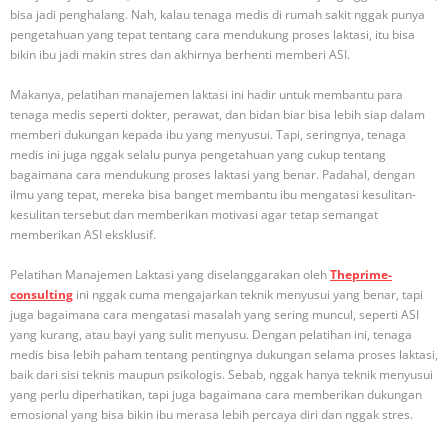
bisa jadi penghalang. Nah, kalau tenaga medis di rumah sakit nggak punya
pengetahuan yang tepat tentang cara mendukung proses laktasi, itu bisa
bikin ibu jadi makin stres dan akhirnya berhenti memberi ASI.
Makanya, pelatihan manajemen laktasi ini hadir untuk membantu para
tenaga medis seperti dokter, perawat, dan bidan biar bisa lebih siap dalam
memberi dukungan kepada ibu yang menyusui. Tapi, seringnya, tenaga
medis ini juga nggak selalu punya pengetahuan yang cukup tentang
bagaimana cara mendukung proses laktasi yang benar. Padahal, dengan
ilmu yang tepat, mereka bisa banget membantu ibu mengatasi kesulitan-
kesulitan tersebut dan memberikan motivasi agar tetap semangat
memberikan ASI eksklusif.
Pelatihan Manajemen Laktasi yang diselanggarakan oleh
Theprime-
consulting
ini nggak cuma mengajarkan teknik menyusui yang benar, tapi
juga bagaimana cara mengatasi masalah yang sering muncul, seperti ASI
yang kurang, atau bayi yang sulit menyusu. Dengan pelatihan ini, tenaga
medis bisa lebih paham tentang pentingnya dukungan selama proses laktasi,
baik dari sisi teknis maupun psikologis. Sebab, nggak hanya teknik menyusui
yang perlu diperhatikan, tapi juga bagaimana cara memberikan dukungan
emosional yang bisa bikin ibu merasa lebih percaya diri dan nggak stres.