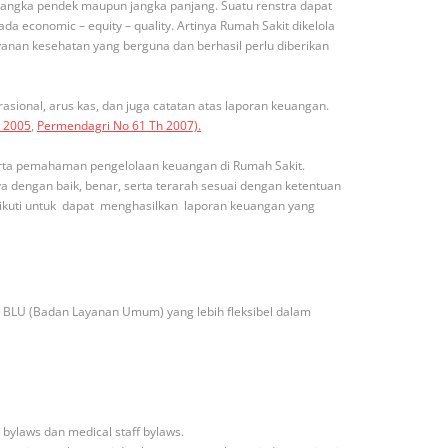
 jangka pendek maupun jangka panjang. Suatu renstra dapat
da economic – equity – quality. Artinya Rumah Sakit dikelola
anan kesehatan yang berguna dan berhasil perlu diberikan
ional, arus kas, dan juga catatan atas laporan keuangan.
h 2005
,
Permendagri No 61 Th 2007).
rta pemahaman pengelolaan keuangan di Rumah Sakit.
dengan baik, benar, serta terarah sesuai dengan ketentuan
iikuti untuk dapat menghasilkan laporan keuangan yang
 BLU (Badan Layanan Umum) yang lebih fleksibel dalam
bylaws dan medical staff bylaws.