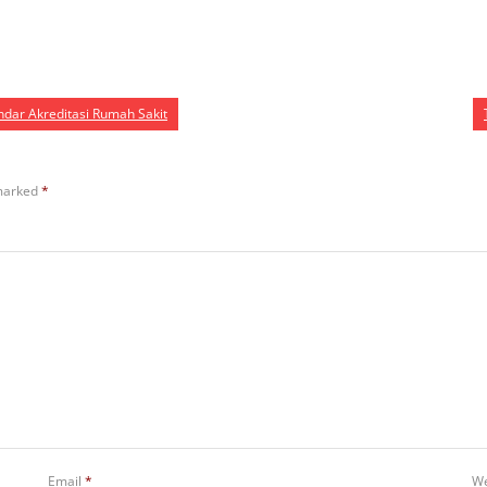
ndar Akreditasi Rumah Sakit
 marked
*
Email
*
We