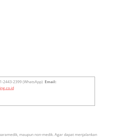
1-2443-2399 (WhatsApp)
Email:
ng.co.id
ik, paramedik, maupun non-medik. Agar dapat menjalankan