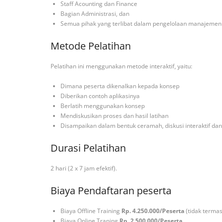
Staff Acounting dan Finance
Bagian Administrasi, dan
Semua pihak yang terlibat dalam pengelolaan manajemen
Metode Pelatihan
Pelatihan ini menggunakan metode interaktif, yaitu:
Dimana peserta dikenalkan kepada konsep
Diberikan contoh aplikasinya
Berlatih menggunakan konsep
Mendiskusikan proses dan hasil latihan
Disampaikan dalam bentuk ceramah, diskusi interaktif da
Durasi Pelatihan
2 hari (2 x 7 jam efektif).
Biaya Pendaftaran peserta
Biaya Offline Training
Rp. 4.250.000/Peserta
(tidak terma
Biaya Online Traning
Rp. 2.500.000/Peserta