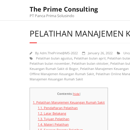
Skip
The Prime Consulting
to
content
PT Panca Prima Solusindo
PELATIHAN MANAJEMEN 
By
Adm.ThePrime@MS-2022
January 26, 2022
Unc
Pelatihan bulan agustus
,
Pelatihan bulan april
,
Pelatihan bul
Pelatihan bulan november
,
Pelatihan bulan oktober
,
Pelatihan bu
Keuangan Rumah Sakit di Bogor
,
Pelatihan Manajemen Keuangan 
Offline Manajemen Keuangan Rumah Sakit
,
Pelatihan Online Man
Manajemen Keuangan Rumah Sakit
Contents
[
hide
]
1.
Pelatihan Manajemen Keuangan Rumah Sakit
1.1.
Pendaftaran Pelatihan
1.2.
Latar Belakang
1.3.
Tujuan Pelatihan
1.4.
Materi Pelatihan
1.5.
Sasaran Peserta Pelatihan