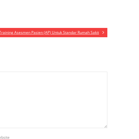
Training Asesmen Pasien (AP) Untuk Standar Rumah Sakit
bsite