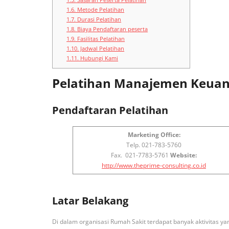
1.6.
Metode Pelatihan
1.7.
Durasi Pelatihan
1.8.
Biaya Pendaftaran peserta
1.9.
Fasilitas Pelatihan
1.10.
Jadwal Pelatihan
1.11.
Hubungi Kami
Pelatihan Manajemen Keuan
Pendaftaran Pelatihan
Marketing Office:
Telp. 021-783-5760
Fax. 021-7783-5761
Website:
http://www.theprime-consulting.co.id
Latar Belakang
Di dalam organisasi Rumah Sakit terdapat banyak aktivitas ya