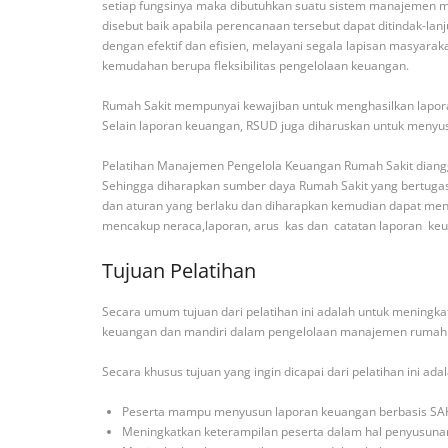
setiap fungsinya maka dibutuhkan suatu sistem manajemen me
disebut baik apabila perencanaan tersebut dapat ditindak-lan
dengan efektif dan efisien, melayani segala lapisan masyar
kemudahan berupa fleksibilitas pengelolaan keuangan.
Rumah Sakit mempunyai kewajiban untuk menghasilkan lapora
Selain laporan keuangan, RSUD juga diharuskan untuk menyu
Pelatihan Manajemen Pengelola Keuangan Rumah Sakit dian
Sehingga diharapkan sumber daya Rumah Sakit yang bertugas
dan aturan yang berlaku dan diharapkan kemudian dapat men
mencakup neraca,laporan, arus kas dan catatan laporan ke
Tujuan Pelatihan
Secara umum tujuan dari pelatihan ini adalah untuk mening
keuangan dan mandiri dalam pengelolaan manajemen rumah s
Secara khusus tujuan yang ingin dicapai dari pelatihan ini adal
Peserta mampu menyusun laporan keuangan berbasis SA
Meningkatkan keterampilan peserta dalam hal penyusunan D