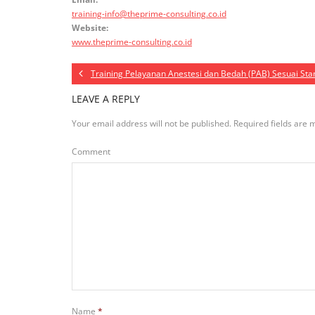
training-info@theprime-consulting.co.id
Website:
www.theprime-consulting.co.id
Training Pelayanan Anestesi dan Bedah (PAB) Sesuai Sta
LEAVE A REPLY
Your email address will not be published.
Required fields are
Comment
Name
*