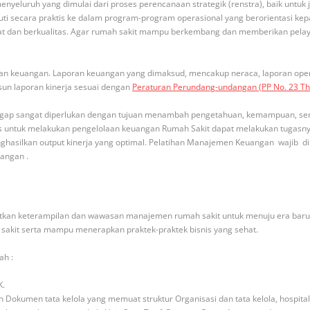
nyeluruh yang dimulai dari proses perencanaan strategik (renstra), baik untuk
juti secara praktis ke dalam program-program operasional yang berorientasi kepa
akat dan berkualitas. Agar rumah sakit mampu berkembang dan memberikan pelay
n keuangan. Laporan keuangan yang dimaksud, mencakup neraca, laporan operas
sun laporan kinerja sesuai dengan
Peraturan Perundang-undangan (PP No. 23 T
ggap sangat diperlukan dengan tujuan menambah pengetahuan, kemampuan, se
 untuk melakukan pengelolaan keuangan Rumah Sakit dapat melakukan tugasnya 
ghasilkan output kinerja yang optimal. Pelatihan Manajemen Keuangan wajib d
uangan .
katkan keterampilan dan wawasan manajemen rumah sakit untuk menuju era baru
akit serta mampu menerapkan praktek-praktek bisnis yang sehat.
ah :
K.
okumen tata kelola yang memuat struktur Organisasi dan tata kelola, hospital 