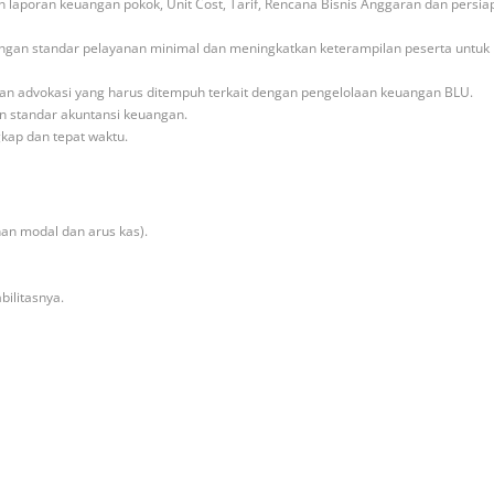
laporan keuangan pokok, Unit Cost, Tarif, Rencana Bisnis Anggaran dan persia
engan standar pelayanan minimal dan meningkatkan keterampilan peserta untu
dan advokasi yang harus ditempuh terkait dengan pengelolaan keuangan BLU.
n standar akuntansi keuangan.
kap dan tepat waktu.
han modal dan arus kas).
ilitasnya.