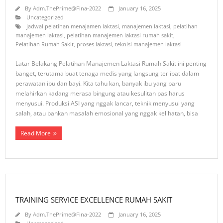
By
Adm.ThePrime@Fina-2022
January 16, 2025
Uncategorized
jadwal pelatihan menajamen laktasi
,
manajemen laktasi
,
pelatihan
manajemen laktasi
,
pelatihan manajemen laktasi rumah sakit
,
Pelatihan Rumah Sakit
,
proses laktasi
,
teknisi manajemen laktasi
Latar Belakang Pelatihan Manajemen Laktasi Rumah Sakit ini penting
banget, terutama buat tenaga medis yang langsung terlibat dalam
perawatan ibu dan bayi. Kita tahu kan, banyak ibu yang baru
melahirkan kadang merasa bingung atau kesulitan pas harus
menyusui. Produksi ASI yang nggak lancar, teknik menyusui yang
salah, atau bahkan masalah emosional yang nggak kelihatan, bisa
Read More
TRAINING SERVICE EXCELLENCE RUMAH SAKIT
By
Adm.ThePrime@Fina-2022
January 16, 2025