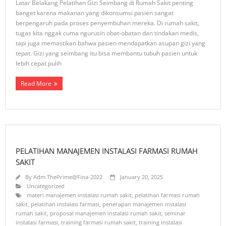
Latar Belakang Pelatihan Gizi Seimbang di Rumah Sakit penting
banget karena makanan yang dikonsumsi pasien sangat
berpengaruh pada proses penyembuhan mereka. Di rumah sakit,
tugas kita nggak cuma ngurusin obat-obatan dan tindakan medis,
tapi juga memastikan bahwa pasien mendapatkan asupan gizi yang
tepat. Gizi yang seimbang itu bisa membantu tubuh pasien untuk
lebih cepat pulih
Read More
PELATIHAN MANAJEMEN INSTALASI FARMASI RUMAH
SAKIT
By
Adm.ThePrime@Fina-2022
January 20, 2025
Uncategorized
materi manajemen instalasi rumah sakit
,
pelatihan farmasi rumah
sakit
,
pelatihan instalasi farmasi
,
penerapan manajemen instalasi
rumah sakit
,
proposal manajemen instalasi rumah sakit
,
seminar
instalasi farmasi
,
training farmasi rumah sakit
,
training instalasi