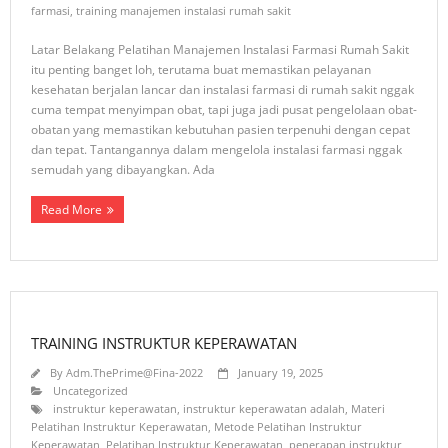
farmasi
,
training manajemen instalasi rumah sakit
Latar Belakang Pelatihan Manajemen Instalasi Farmasi Rumah Sakit
itu penting banget loh, terutama buat memastikan pelayanan
kesehatan berjalan lancar dan instalasi farmasi di rumah sakit nggak
cuma tempat menyimpan obat, tapi juga jadi pusat pengelolaan obat-
obatan yang memastikan kebutuhan pasien terpenuhi dengan cepat
dan tepat. Tantangannya dalam mengelola instalasi farmasi nggak
semudah yang dibayangkan. Ada
Read More
TRAINING INSTRUKTUR KEPERAWATAN
By
Adm.ThePrime@Fina-2022
January 19, 2025
Uncategorized
instruktur keperawatan
,
instruktur keperawatan adalah
,
Materi
Pelatihan Instruktur Keperawatan
,
Metode Pelatihan Instruktur
Keperawatan
,
Pelatihan Instruktur Keperawatan
,
penerapan instruktur