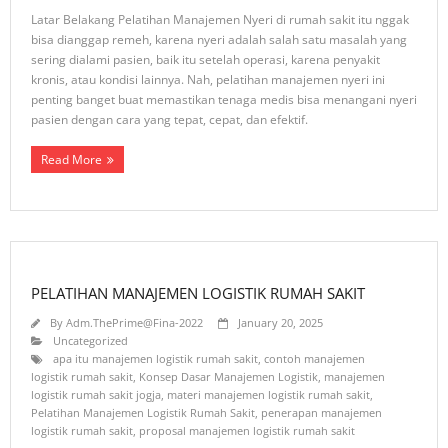
Latar Belakang Pelatihan Manajemen Nyeri di rumah sakit itu nggak
bisa dianggap remeh, karena nyeri adalah salah satu masalah yang
sering dialami pasien, baik itu setelah operasi, karena penyakit
kronis, atau kondisi lainnya. Nah, pelatihan manajemen nyeri ini
penting banget buat memastikan tenaga medis bisa menangani nyeri
pasien dengan cara yang tepat, cepat, dan efektif.
Read More
PELATIHAN MANAJEMEN LOGISTIK RUMAH SAKIT
By
Adm.ThePrime@Fina-2022
January 20, 2025
Uncategorized
apa itu manajemen logistik rumah sakit
,
contoh manajemen
logistik rumah sakit
,
Konsep Dasar Manajemen Logistik
,
manajemen
logistik rumah sakit jogja
,
materi manajemen logistik rumah sakit
,
Pelatihan Manajemen Logistik Rumah Sakit
,
penerapan manajemen
logistik rumah sakit
,
proposal manajemen logistik rumah sakit