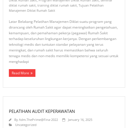
Diklat Rumah Sakit
,
Program Manajemen Diklat Rumah Sakit
,
seminar
diklat rumah sakit
,
training diklat rumah sakit
,
Tujuan Pelatihan
Manajemen Diklat Rumah Sakit
Latar Belakang Pelatihan Manajemen Diklat suatu program yang
dirancang oleh Rumah Sakit agar dapat meningkatkan pengetahuan,
kemampuan, dan pemahaman pekerja (pegawai) Rumah Sakit
terhadap keseluruhan lingkungan kerjanya. Dengan perkembangan
teknologi medis dan tuntutan standar pelayanan yang terus
meningkat, dan rumah sakit harus memastikan bahwa seluruh
tenaga medis dan non-medis memiliki kompetensi yang sesuai untuk
menghadapi
Read More
PELATIHAN AUDIT KEPERAWATAN
By
Adm.ThePrime@Fina-2022
January 16, 2025
Uncategorized