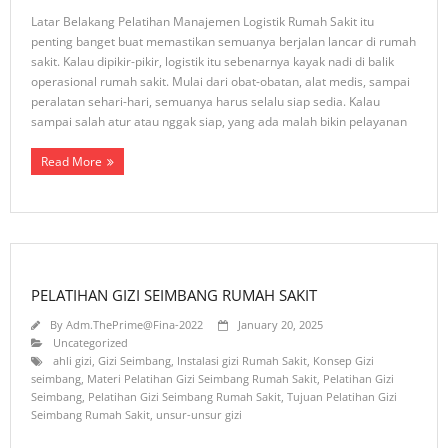
Latar Belakang Pelatihan Manajemen Logistik Rumah Sakit itu
penting banget buat memastikan semuanya berjalan lancar di rumah
sakit. Kalau dipikir-pikir, logistik itu sebenarnya kayak nadi di balik
operasional rumah sakit. Mulai dari obat-obatan, alat medis, sampai
peralatan sehari-hari, semuanya harus selalu siap sedia. Kalau
sampai salah atur atau nggak siap, yang ada malah bikin pelayanan
Read More
PELATIHAN GIZI SEIMBANG RUMAH SAKIT
By
Adm.ThePrime@Fina-2022
January 20, 2025
Uncategorized
ahli gizi
,
Gizi Seimbang
,
Instalasi gizi Rumah Sakit
,
Konsep Gizi
seimbang
,
Materi Pelatihan Gizi Seimbang Rumah Sakit
,
Pelatihan Gizi
Seimbang
,
Pelatihan Gizi Seimbang Rumah Sakit
,
Tujuan Pelatihan Gizi
Seimbang Rumah Sakit
,
unsur-unsur gizi