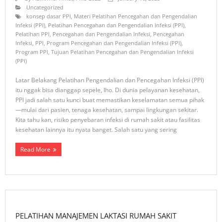
Uncategorized
konsep dasar PPI
,
Materi Pelatihan Pencegahan dan Pengendalian
Infeksi (PPI)
,
Pelatihan Pencegahan dan Pengendalian Infeksi (PPI)
,
Pelatihan PPI
,
Pencegahan dan Pengendalian Infeksi
,
Pencegahan
Infeksi
,
PPI
,
Program Pencegahan dan Pengendalian Infeksi (PPI)
,
Program PPI
,
Tujuan Pelatihan Pencegahan dan Pengendalian Infeksi
(PPI)
Latar Belakang Pelatihan Pengendalian dan Pencegahan Infeksi (PPI)
itu nggak bisa dianggap sepele, lho. Di dunia pelayanan kesehatan,
PPI jadi salah satu kunci buat memastikan keselamatan semua pihak
—mulai dari pasien, tenaga kesehatan, sampai lingkungan sekitar.
Kita tahu kan, risiko penyebaran infeksi di rumah sakit atau fasilitas
kesehatan lainnya itu nyata banget. Salah satu yang sering
Read More
PELATIHAN MANAJEMEN LAKTASI RUMAH SAKIT