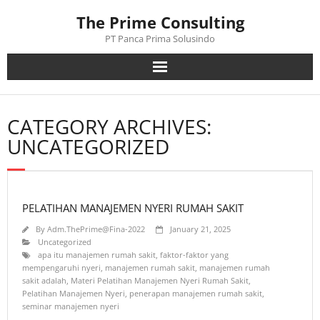
Skip
The Prime Consulting
to
content
PT Panca Prima Solusindo
CATEGORY ARCHIVES:
UNCATEGORIZED
PELATIHAN MANAJEMEN NYERI RUMAH SAKIT
By
Adm.ThePrime@Fina-2022
January 21, 2025
Uncategorized
apa itu manajemen rumah sakit
,
faktor-faktor yang
mempengaruhi nyeri
,
manajemen rumah sakit
,
manajemen rumah
sakit adalah
,
Materi Pelatihan Manajemen Nyeri Rumah Sakit
,
Pelatihan Manajemen Nyeri
,
penerapan manajemen rumah sakit
,
seminar manajemen nyeri