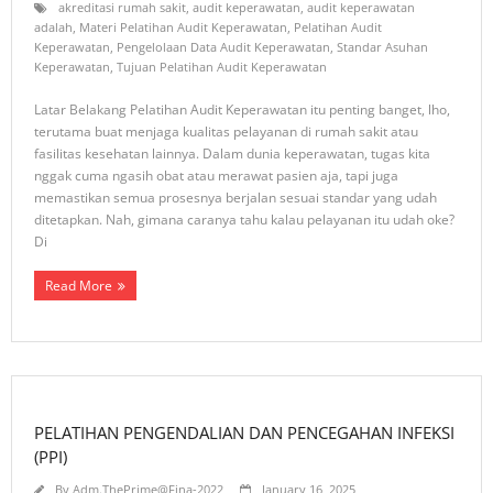
akreditasi rumah sakit
,
audit keperawatan
,
audit keperawatan
adalah
,
Materi Pelatihan Audit Keperawatan
,
Pelatihan Audit
Keperawatan
,
Pengelolaan Data Audit Keperawatan
,
Standar Asuhan
Keperawatan
,
Tujuan Pelatihan Audit Keperawatan
Latar Belakang Pelatihan Audit Keperawatan itu penting banget, lho,
terutama buat menjaga kualitas pelayanan di rumah sakit atau
fasilitas kesehatan lainnya. Dalam dunia keperawatan, tugas kita
nggak cuma ngasih obat atau merawat pasien aja, tapi juga
memastikan semua prosesnya berjalan sesuai standar yang udah
ditetapkan. Nah, gimana caranya tahu kalau pelayanan itu udah oke?
Di
Read More
PELATIHAN PENGENDALIAN DAN PENCEGAHAN INFEKSI
(PPI)
By
Adm.ThePrime@Fina-2022
January 16, 2025