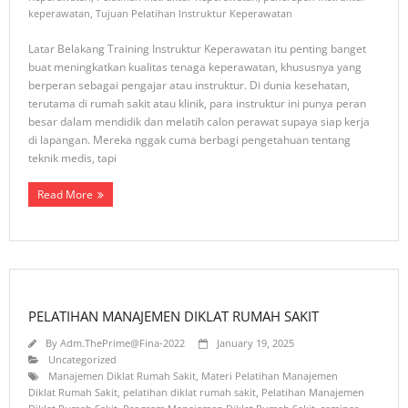
keperawatan
,
Tujuan Pelatihan Instruktur Keperawatan
Latar Belakang Training Instruktur Keperawatan itu penting banget
buat meningkatkan kualitas tenaga keperawatan, khususnya yang
berperan sebagai pengajar atau instruktur. Di dunia kesehatan,
terutama di rumah sakit atau klinik, para instruktur ini punya peran
besar dalam mendidik dan melatih calon perawat supaya siap kerja
di lapangan. Mereka nggak cuma berbagi pengetahuan tentang
teknik medis, tapi
Read More
PELATIHAN MANAJEMEN DIKLAT RUMAH SAKIT
By
Adm.ThePrime@Fina-2022
January 19, 2025
Uncategorized
Manajemen Diklat Rumah Sakit
,
Materi Pelatihan Manajemen
Diklat Rumah Sakit
,
pelatihan diklat rumah sakit
,
Pelatihan Manajemen